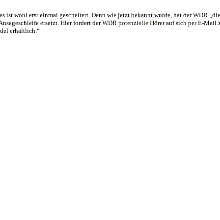
s ist wohl erst einmal gescheitert. Denn wie
jetzt bekannt wurde
, hat der WDR „die
ageschleife ersetzt. Hier fordert der WDR potenzielle Hörer auf sich per E-Mail z
el erhältlich.“